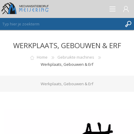
WERKPLAATS, GEBOUWEN & ERF
AANMELDEN ALS NIEUWE KLANT
INLOGGEN
Home
Gebruikte machines
Werkplaats, Gebouwen & Erf
VERLANGLIJST
(0)
Werkplaats, Gebouwen & Erf