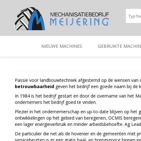
NIEUWE MACHINES
GEBRUIKTE MACHIN
BEREGENINGSTECHNIEK
TRACTOREN
BEREGENINGSTECHNIE
TRACTOREN
Passie voor landbouwtechniek afgestemd op de wensen van de 
betrouwbaarheid
geven het bedrijf een goede naam bij de k
In 1984 is het bedrijf gestart en door de overname van het
ondernemers het bedrijf goed te vinden.
Plezier in het ondernemerschap en up-to-date blijven op het 
ontwikkelingen op het gebied van beregenen, OCMIS beregeni
een lager energieverbruik en minder arbeidsbehoefte. Ag Lead
De particulier die net als de hovenier en de gemeenten met p
servicebeurten is er een gratis haal- en brengservice binnen ee