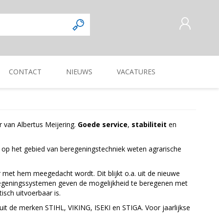
CONTACT
NIEUWS
VACATURES
AANMELDEN ALS NIEUWE
KLANT
INLOGGEN
Commercieel
Magazijnmedewerker
KUILVOERVERWERKING
WEG-, BERM-, EN
ZAAI-, PLANT-, POOT-
OOGSTMACHINES
 van Albertus Meijering.
Goede service
,
stabiliteit
en
SLOOTONDERHOUD
MACHINE
Verkoper/vertegenwoordiger
 op het gebied van beregeningstechniek weten agrarische
 met hem meegedacht wordt. Dit blijkt o.a. uit de nieuwe
eregeningssystemen geven de mogelijkheid te beregenen met
sch uitvoerbaar is.
uit de merken STIHL, VIKING, ISEKI en STIGA. Voor jaarlijkse