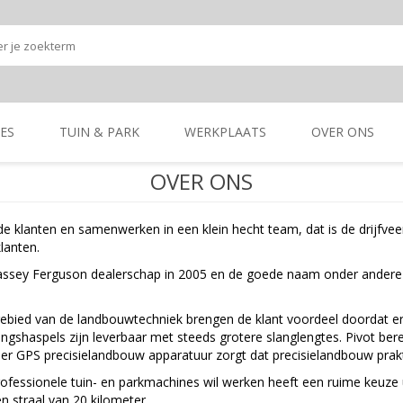
ES
TUIN & PARK
WERKPLAATS
OVER ONS
OVER ONS
Onze shop
Onze merken
K
GRONDBEWERKING
TUIN- & PARK-
GRONDBEWERKING
TUIN- & PARK-
klanten en samenwerken in een klein hecht team, dat is de drijfveer
MACHINES
MACHINES
lanten.
 Massey Ferguson dealerschap in 2005 en de goede naam onder andere
gebied van de landbouwtechniek brengen de klant voordeel doordat er
ngshaspels zijn leverbaar met steeds grotere slanglengtes. Pivot b
er GPS precisielandbouw apparatuur zorgt dat precisielandbouw prakti
rofessionele tuin- en parkmachines wil werken heeft een ruime keuze 
n straal van 20 kilometer.