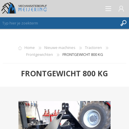
AANMELDEN ALS NIEUWE KLANT
Home
Nieuwe machines
Tractoren
Frontgewichten
FRONTGEWICHT 800 KG
INLOGGEN
VERLANGLIJST
(0)
FRONTGEWICHT 800 KG