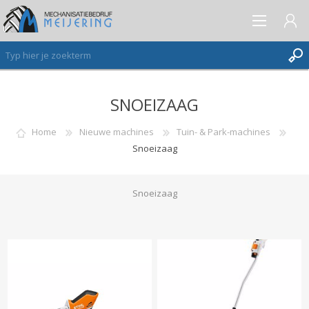
SNOEIZAAG
AANMELDEN ALS NIEUWE KLANT
INLOGGEN
Home
Nieuwe machines
Tuin- & Park-machines
Snoeizaag
VERLANGLIJST
(0)
Snoeizaag